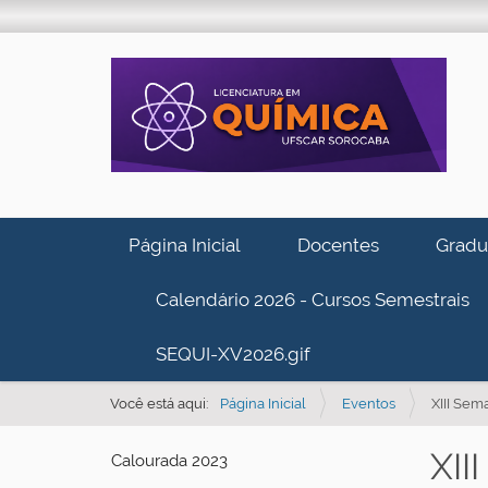
N
Página Inicial
Docentes
Gradu
a
v
Calendário 2026 - Cursos Semestrais
e
g
SEQUI-XV2026.gif
a
Você está aqui:
Página Inicial
Eventos
XIII Sem
ç
ã
XII
Calourada 2023
o