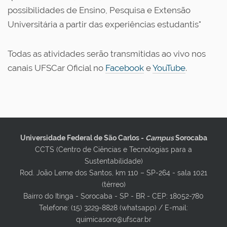
possibilidades de Ensino, Pesquisa e Extensão
Universitária a partir das experiências estudantis"
Todas as atividades serão transmitidas ao vivo nos
canais UFSCar Oficial no
Facebook
e
YouTube
.
Universidade Federal de São Carlos -
Campus
Sorocaba
CCTS (Centro de Ciências e Tecnologias para a
Sustentabilidade)
Rod. João Leme dos Santos, km 110 – SP-264 - sala 1021
(térreo)
Bairro do Itinga - Sorocaba - SP - BR -
CEP: 18052-780
Telefone: (15) 3229-8828 (whatsapp) / E-mail:
quimicasoro@ufscar.br