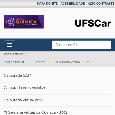
MAPA DO SITE
ACESSIBILIDADE
ALTO CONTRASTE
N
Busca
Toggle navigation
a
Busca Avançada…
Você está aqui:
v
Página Inicial
Eventos
Calourada Virtual 2022
e
g
Calourada 2023
a
ç
Calourada presencial 2022
ã
o
Calourada Virtual 2022
XI Semana Virtual da Química - 2021